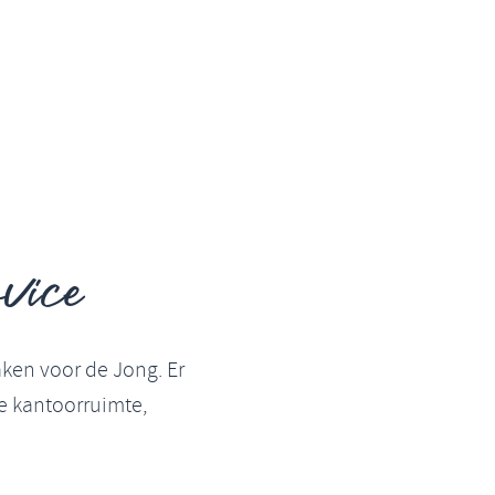
vice
ken voor de Jong. Er
e kantoorruimte,