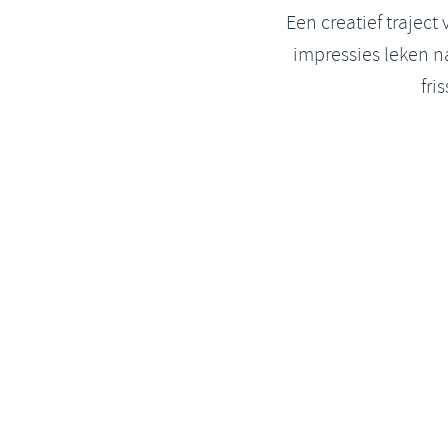
Een creatief trajec
impressies leken na
fri